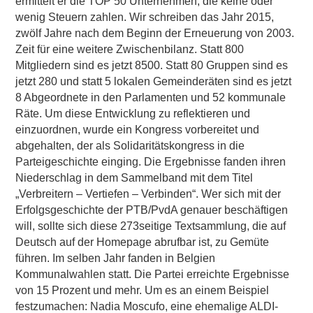
ermittelt er die TOP 50 Unternehmen, die keine oder
wenig Steuern zahlen. Wir schreiben das Jahr 2015,
zwölf Jahre nach dem Beginn der Erneuerung von 2003.
Zeit für eine weitere Zwischenbilanz. Statt 800
Mitgliedern sind es jetzt 8500. Statt 80 Gruppen sind es
jetzt 280 und statt 5 lokalen Gemeinderäten sind es jetzt
8 Abgeordnete in den Parlamenten und 52 kommunale
Räte. Um diese Entwicklung zu reflektieren und
einzuordnen, wurde ein Kongress vorbereitet und
abgehalten, der als Solidaritätskongress in die
Parteigeschichte einging. Die Ergebnisse fanden ihren
Niederschlag in dem Sammelband mit dem Titel
„Verbreitern – Vertiefen – Verbinden“. Wer sich mit der
Erfolgsgeschichte der PTB/PvdA genauer beschäftigen
will, sollte sich diese 273seitige Textsammlung, die auf
Deutsch auf der Homepage abrufbar ist, zu Gemüte
führen. Im selben Jahr fanden in Belgien
Kommunalwahlen statt. Die Partei erreichte Ergebnisse
von 15 Prozent und mehr. Um es an einem Beispiel
festzumachen: Nadia Moscufo, eine ehemalige ALDI-