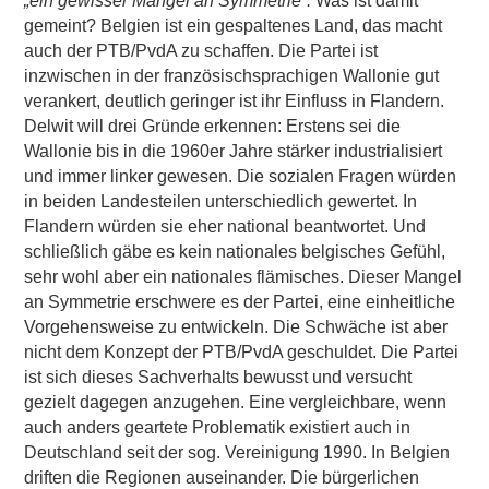
„ein gewisser Mangel an Symmetrie“.
Was ist damit
gemeint? Belgien ist ein gespaltenes Land, das macht
auch der PTB/PvdA zu schaffen. Die Partei ist
inzwischen in der französischsprachigen Wallonie gut
verankert, deutlich geringer ist ihr Einfluss in Flandern.
Delwit will drei Gründe erkennen: Erstens sei die
Wallonie bis in die 1960er Jahre stärker industrialisiert
und immer linker gewesen. Die sozialen Fragen würden
in beiden Landesteilen unterschiedlich gewertet. In
Flandern würden sie eher national beantwortet. Und
schließlich gäbe es kein nationales belgisches Gefühl,
sehr wohl aber ein nationales flämisches. Dieser Mangel
an Symmetrie erschwere es der Partei, eine einheitliche
Vorgehensweise zu entwickeln. Die Schwäche ist aber
nicht dem Konzept der PTB/PvdA geschuldet. Die Partei
ist sich dieses Sachverhalts bewusst und versucht
gezielt dagegen anzugehen. Eine vergleichbare, wenn
auch anders geartete Problematik existiert auch in
Deutschland seit der sog. Vereinigung 1990. In Belgien
driften die Regionen auseinander. Die bürgerlichen