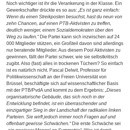
Noch wichtiger ist ihr die Verankerung in der Klasse. Ein
Gewerkschafter drückte es so aus:
„Es ist ganz einfach:
Wenn du einen Streikposten besuchst, hast du neun von
zehn Chancen, auf einen PTB-Aktivisten zu treffen,
deutlich weniger, einem Sozialdemokraten über den
Weg zu laufen.“
Die Partei kann sich inzwischen auf 24
000 Mitglieder stützen, ein Großteil davon sind allerdings
nur beratende Mitglieder. Aus diesem Pool Aktivisten zu
gewinnen, fällt der Partei schwer, wie sie selbstkritisch
zugibt. Also (fast) alles in trockenen Tüchern? So einfach
ist es natürlich nicht. Pascal Delwit, Professor für
Politikwissenschaft an der Freien Universität von
Brüssel, beschäftigte sich auf wissenschaftlicher Basis
mit der PTB/PvdA und kommt zu dem Ergebnis
: „Dieses
organisatorische Gebäude, das sich noch in der
Entwicklung befindet, ist ein überraschender und
einzigartiger Sieg in der Landschaft der radikalen linken
Parteien. Sie wirft jedoch immer noch Fragen auf und
offenbart gewisse Schwächen.“
Die erste Schwäche sei