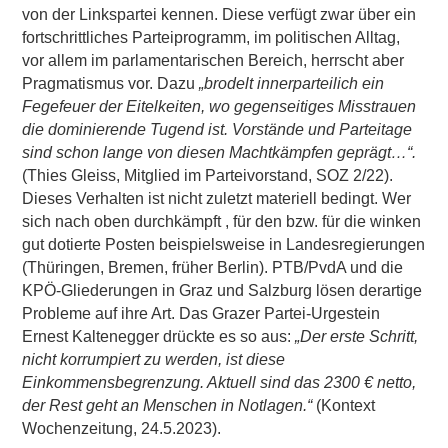
von der Linkspartei kennen. Diese verfügt zwar über ein
fortschrittliches Parteiprogramm, im politischen Alltag,
vor allem im parlamentarischen Bereich, herrscht aber
Pragmatismus vor. Dazu
„brodelt innerparteilich ein
Fegefeuer der Eitelkeiten, wo gegenseitiges Misstrauen
die dominierende Tugend ist. Vorstände und Parteitage
sind schon lange von diesen Machtkämpfen geprägt…“.
(Thies Gleiss, Mitglied im Parteivorstand, SOZ 2/22).
Dieses Verhalten ist nicht zuletzt materiell bedingt. Wer
sich nach oben durchkämpft , für den bzw. für die winken
gut dotierte Posten beispielsweise in Landesregierungen
(Thüringen, Bremen, früher Berlin). PTB/PvdA und die
KPÖ-Gliederungen in Graz und Salzburg lösen derartige
Probleme auf ihre Art. Das Grazer Partei-Urgestein
Ernest Kaltenegger drückte es so aus:
„Der erste Schritt,
nicht korrumpiert zu werden, ist diese
Einkommensbegrenzung. Aktuell sind das 2300 € netto,
der Rest geht an Menschen in Notlagen.“
(Kontext
Wochenzeitung, 24.5.2023).