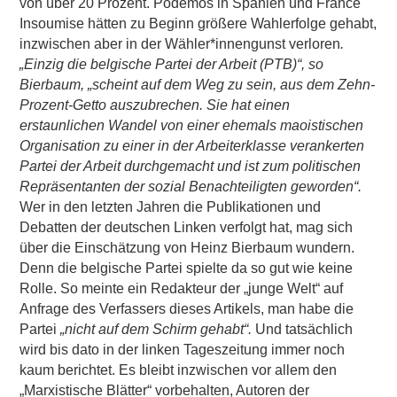
von über 20 Prozent. Podemos in Spanien und France
Insoumise hätten zu Beginn größere Wahlerfolge gehabt,
inzwischen aber in der Wähler*innengunst verloren
.
„Einzig die belgische Partei der Arbeit (PTB)“, so
Bierbaum, „scheint auf dem Weg zu sein, aus dem Zehn-
Prozent-Getto auszubrechen. Sie hat einen
erstaunlichen Wandel von einer ehemals maoistischen
Organisation zu einer in der Arbeiterklasse verankerten
Partei der Arbeit durchgemacht und ist zum politischen
Repräsentanten der sozial Benachteiligten geworden“.
Wer in den letzten Jahren die Publikationen und
Debatten der deutschen Linken verfolgt hat, mag sich
über die Einschätzung von Heinz Bierbaum wundern.
Denn die belgische Partei spielte da so gut wie keine
Rolle. So meinte ein Redakteur der „junge Welt“ auf
Anfrage des Verfassers dieses Artikels, man habe die
Partei
„nicht auf dem Schirm gehabt“.
Und tatsächlich
wird bis dato in der linken Tageszeitung immer noch
kaum berichtet. Es bleibt inzwischen vor allem den
„Marxistische Blätter“ vorbehalten, Autoren der