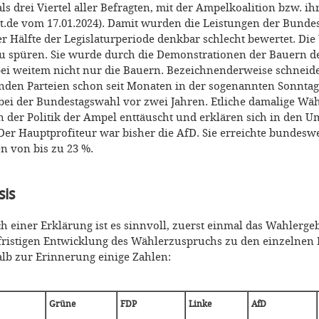
ls drei Viertel aller Befragten, mit der Ampelkoalition bzw. ihr
t.de vom 17.01.2024). Damit wurden die Leistungen der Bunde
r Hälfte der Legislaturperiode denkbar schlecht bewertet. Di
zu spüren. Sie wurde durch die Demonstrationen der Bauern de
 bei weitem nicht nur die Bauern. Bezeichnenderweise schneide
denden Parteien schon seit Monaten in der sogenannten Sonntag
 bei der Bundestagswahl vor zwei Jahren. Etliche damalige Wäh
n der Politik der Ampel enttäuscht und erklären sich in den U
Der Hauptprofiteur war bisher die AfD. Sie erreichte bundeswe
 von bis zu 23 %.
sis
h einer Erklärung ist es sinnvoll, zuerst einmal das Wahlerge
rfristigen Entwicklung des Wählerzuspruchs zu den einzelnen 
alb zur Erinnerung einige Zahlen:
Grüne
FDP
Linke
AfD