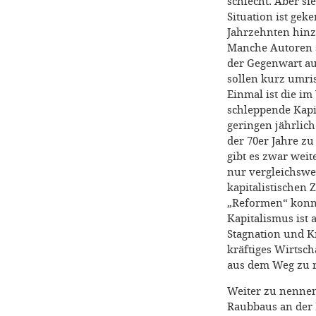
schlecht. Aber si
Situation ist ge
Jahrzehnten hinz
Manche Autoren sp
der Gegenwart au
sollen kurz umri
Einmal ist die im
schleppende Kapit
geringen jährlich
der 70er Jahre z
gibt es zwar wei
nur vergleichswe
kapitalistischen
„Reformen“ konn
Kapitalismus ist 
Stagnation und Kr
kräftiges Wirtsc
aus dem Weg zu 
Weiter zu nennen
Raubbaus an der 