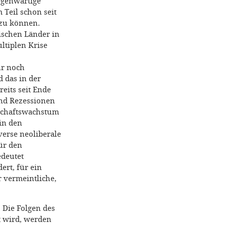
gegenwärtige
 Teil schon seit
 zu können.
tischen Länder in
ltiplen Krise
ur noch
d das in der
eits seit Ende
und Rezessionen
tschaftswachstum
in den
verse neoliberale
ür den
edeutet
ert, für ein
 vermeintliche,
 Die Folgen des
t wird, werden