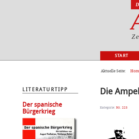
D
Ze
START
AKTUELL
Aktuelle Seite:
Hom
Die Ampel
LITERATURTIPP
Der spanische
Kategorie:
Nr. 223
Bürgerkrieg