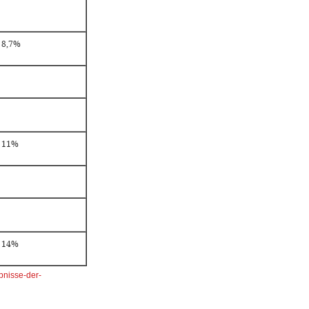
8,7%
11%
14%
ebnisse-der-