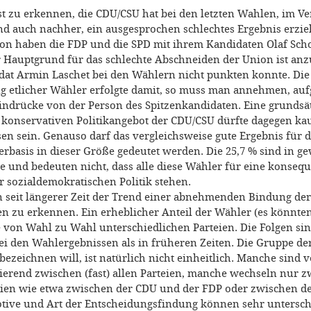
t zu erkennen, die CDU/CSU hat bei den letzten Wahlen, im Ve
d auch nachher, ein ausgesprochen schlechtes Ergebnis erzielt
on haben die FDP und die SPD mit ihrem Kandidaten Olaf Scho
 Hauptgrund für das schlechte Abschneiden der Union ist an
dat Armin Laschet bei den Wählern nicht punkten konnte. Die
 etlicher Wähler erfolgte damit, so muss man annehmen, au
Eindrücke von der Person des Spitzenkandidaten. Eine grundsä
onservativen Politikangebot der CDU/CSU dürfte dagegen ka
n sein. Genauso darf das vergleichsweise gute Ergebnis für di
erbasis in dieser Größe gedeutet werden. Die 25,7 % sind in g
nd bedeuten nicht, dass alle diese Wähler für eine konsequ
r sozialdemokratischen Politik stehen.
on seit längerer Zeit der Trend einer abnehmenden Bindung de
n zu erkennen. Ein erheblicher Anteil der Wähler (es könnten
e von Wahl zu Wahl unterschiedlichen Parteien. Die Folgen sin
 den Wahlergebnissen als in früheren Zeiten. Die Gruppe de
ezeichnen will, ist natürlich nicht einheitlich. Manche sind 
ttierend zwischen (fast) allen Parteien, manche wechseln nur 
ien wie etwa zwischen der CDU und der FDP oder zwischen d
ive und Art der Entscheidungsfindung können sehr unterschi