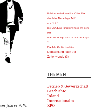
Präsidentschaftswahl in Chile: Die
deutliche Niederlage Teil 1
und Teil 2
Die USA (und Israel) im Krieg mit dem
Iran
Was will Trump ? hat er eine Strategie
?
Ein Jahr Große Koalition
Deutschland nach der
Zeitenwende (3)
THEMEN
Betrieb & Gewerkschaft
Geschichte
Inland
Internationales
es Jahres 76 %,
KPO