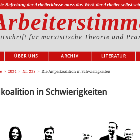
ie Befreiung der Arbeiterklasse muss das Werk der Arbeiter selbst sei
Arbeiterstimm
itschrift für marxistische Theorie und Pra
ÜBER UNS
ARCHIV
LITERATUR
e
2024
Nr. 223
Die Ampelkoalition in Schwierigkeiten
koalition in Schwierigkeiten