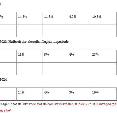
1
7%
14,8%
11,5%
4,9%
10,3%
2023, Halbzeit der aktuellen Legislaturperiode
%
13%
5%
4%
23%
.2024
%
14%
4%
3%
19%
sfragen: Statista
https://de.statista.com/statistik/daten/studie/1227103/umfrage/erg
itreihe/