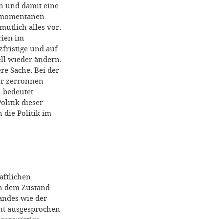
n und damit eine
ie momentanen
utlich alles vor.
rien im
zfristige und auf
ll wieder ändern.
re Sache. Bei der
er zerronnen
n bedeutet
olitik dieser
 die Politik im
aftlichen
ch dem Zustand
andes wie der
ht ausgesprochen