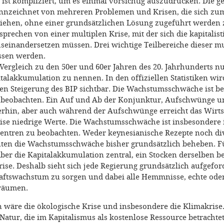
e ist kompliziert, um es einmal vorsichtig auszudrücken. Die 
kennzeichnet von mehreren Problemen und Krisen, die sich zum
iehen, ohne einer grundsätzlichen Lösung zugeführt werden
rechen von einer multiplen Krise, mit der sich die kapitalis
seinandersetzen müssen. Drei wichtige Teilbereiche dieser mu
ssen werden.
 Vergleich zu den 50er und 60er Jahren des 20. Jahrhunderts n
alakkumulation zu nennen. In den offiziellen Statistiken wir
en Steigerung des BIP sichtbar. Die Wachstumsschwäche ist ber
u beobachten. Ein Auf und Ab der Konjunktur, Aufschwünge 
terhin, aber auch während der Aufschwünge erreicht das Wir
ise niedrige Werte. Die Wachstumsschwäche ist insbesondere 
 Zentren zu beobachten. Weder keynesianische Rezepte noch di
ten die Wachstumsschwäche bisher grundsätzlich beheben. F
aber die Kapitalakkumulation zentral, ein Stocken derselben b
ise. Deshalb sieht sich jede Regierung grundsätzlich aufgeford
haftswachstum zu sorgen und dabei alle Hemmnisse, echte oder
räumen.
 wäre die ökologische Krise und insbesondere die Klimakrise.
Natur, die im Kapitalismus als kostenlose Ressource betrachte