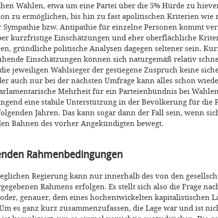
chen Wählen, etwa um eine Partei über die 5% Hürde zu hieve
ion zu ermöglichen, bis hin zu fast apolitischen Kriterien w
Sympathie bzw. Antipathie für einzelne Personen kommt verm
ber kurzfristige Einschätzungen und eher oberflächliche Krite
n, gründliche politische Analysen dagegen seltener sein. Kur
ende Einschätzungen können sich naturgemäß relativ schne
die jeweiligen Wahlsieger der gestiegene Zuspruch keine siche
er auch nur bei der nächsten Umfrage kann alles schon wied
 parlamentarische Mehrheit für ein Parteienbündnis bei Wahle
ngend eine stabile Unterstützung in der Bevölkerung für die P
folgenden Jahren. Das kann sogar dann der Fall sein, wenn sich
den Bahnen des vorher Angekündigten bewegt.
genden Rahmenbedingungen
 jeglichen Regierung kann nur innerhalb des von den gesellsch
rgegebenen Rahmens erfolgen. Es stellt sich also die Frage na
 oder, genauer, dem eines hochentwickelten kapitalistischen L
Um es ganz kurz zusammenzufassen, die Lage war und ist nic