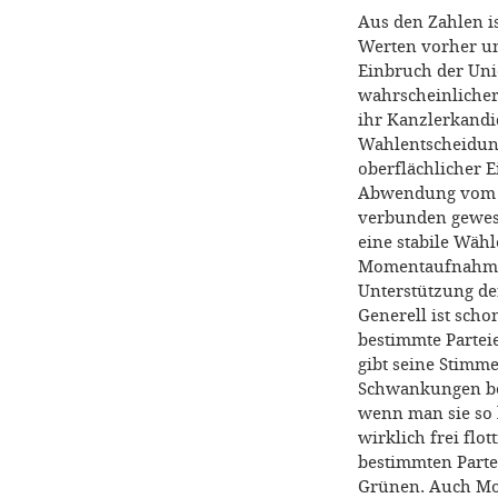
Aus den Zahlen is
Werten vorher un
Einbruch der Uni
wahrscheinlicher
ihr Kanzlerkandi
Wahlentscheidung
oberflächlicher 
Abwendung vom k
verbunden gewese
eine stabile Wähl
Momentaufnahme u
Unterstützung de
Generell ist sch
bestimmte Parteie
gibt seine Stimm
Schwankungen bei
wenn man sie so b
wirklich frei flo
bestimmten Parte
Grünen. Auch Mot