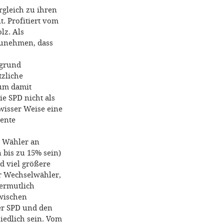
rgleich zu ihren
. Profitiert vom
lz. Als
zunehmen, dass
fgrund
tzliche
um damit
e SPD nicht als
ewisser Weise eine
ente
r Wähler an
 bis zu 15% sein)
d viel größere
r Wechselwähler,
vermutlich
zwischen
er SPD und den
edlich sein. Vom