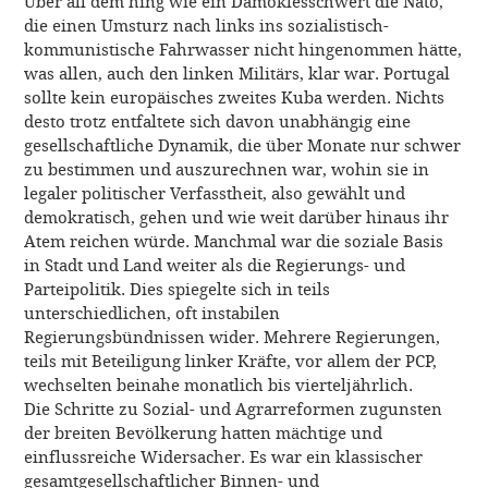
Über all dem hing wie ein Damoklesschwert die Nato,
die einen Umsturz nach links ins sozialistisch-
kommunistische Fahrwasser nicht hingenommen hätte,
was allen, auch den linken Militärs, klar war. Portugal
sollte kein europäisches zweites Kuba werden. Nichts
desto trotz entfaltete sich davon unabhängig eine
gesellschaftliche Dynamik, die über Monate nur schwer
zu bestimmen und auszurechnen war, wohin sie in
legaler politischer Verfasstheit, also gewählt und
demokratisch, gehen und wie weit darüber hinaus ihr
Atem reichen würde. Manchmal war die soziale Basis
in Stadt und Land weiter als die Regierungs- und
Parteipolitik. Dies spiegelte sich in teils
unterschiedlichen, oft instabilen
Regierungsbündnissen wider. Mehrere Regierungen,
teils mit Beteiligung linker Kräfte, vor allem der PCP,
wechselten beinahe monatlich bis vierteljährlich.
Die Schritte zu Sozial- und Agrarreformen zugunsten
der breiten Bevölkerung hatten mächtige und
einflussreiche Widersacher. Es war ein klassischer
gesamtgesellschaftlicher Binnen- und