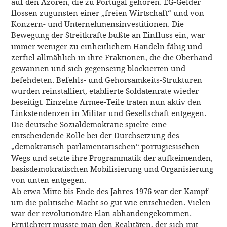
auf den Azoren, die zu Portugal gehören. EG-Gelder
flossen zugunsten einer „freien Wirtschaft“ und von
Konzern- und Unternehmensinvestitionen. Die
Bewegung der Streitkräfte büßte an Einfluss ein, war
immer weniger zu einheitlichem Handeln fähig und
zerfiel allmählich in ihre Fraktionen, die die Oberhand
gewannen und sich gegenseitig blockierten und
befehdeten. Befehls- und Gehorsamkeits-Strukturen
wurden reinstalliert, etablierte Soldatenräte wieder
beseitigt. Einzelne Armee-Teile traten nun aktiv den
Linkstendenzen in Militär und Gesellschaft entgegen.
Die deutsche Sozialdemokratie spielte eine
entscheidende Rolle bei der Durchsetzung des
„demokratisch-parlamentarischen“ portugiesischen
Wegs und setzte ihre Programmatik der aufkeimenden,
basisdemokratischen Mobilisierung und Organisierung
von unten entgegen.
Ab etwa Mitte bis Ende des Jahres 1976 war der Kampf
um die politische Macht so gut wie entschieden. Vielen
war der revolutionäre Elan abhandengekommen.
Ernüchtert musste man den Realitäten, der sich mit