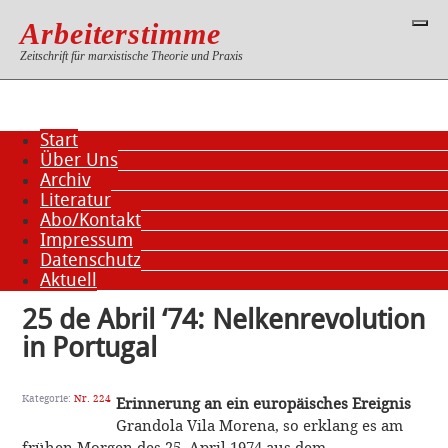
Arbeiterstimme
Zeitschrift für marxistische Theorie und Praxis
Start
Über Uns
Archiv
Literatur
Abo/Kontakt
Impressum
Datenschutz
Aktuell
25 de Abril ‘74: Nelkenrevolution
in Portugal
Kategorie:
Nr. 224
Erinnerung an ein europäisches Ereignis
Grandola Vila Morena, so erklang es am
frühen Morgen des 25. April 1974 aus dem