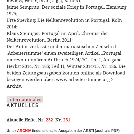
Review, Heft 6/1975 (1. Jg.), S. 13-31;
Jaime Semprun: Der soziale Krieg in Portugal. Hamburg
1975;
Urte Sperling: Die Nelkenrevolution in Portugal. Köln
2014;
Klaus Steiniger: Portugal im April. Chronist der
Nelkenrevolution. Berlin 2011;
Der Autor verfasste in der marxistischen Zeitschrift
‚Arbeiterstimme‘ einen zweiteiligen Artikel „Portugal
im revolutionären Aufbruch 1974/75“, Teil I, Ausgabe
Herbst 2014, Nr. 185; Teil II, Winter 2014/15, Nr. 186. Die
beiden Zeitungsausgaben können online als Download
bezogen werden über: www.arbeiterstimme.org >
Archiv.
Internationales
AKTUELLES
Aktuelle Hefte:
Nr.
232
Nr.
231
Unter
ARCHI
V
finden sich alle Ausgaben der ARSTI (auch als PDF)