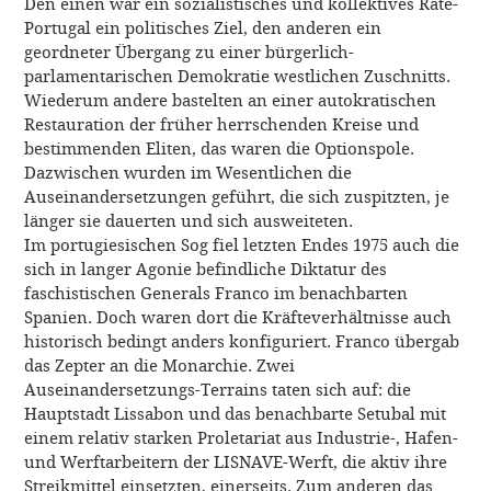
Den einen war ein sozialistisches und kollektives Räte-
Portugal ein politisches Ziel, den anderen ein
geordneter Übergang zu einer bürgerlich-
parlamentarischen Demokratie westlichen Zuschnitts.
Wiederum andere bastelten an einer autokratischen
Restauration der früher herrschenden Kreise und
bestimmenden Eliten, das waren die Optionspole.
Dazwischen wurden im Wesentlichen die
Auseinandersetzungen geführt, die sich zuspitzten, je
länger sie dauerten und sich ausweiteten.
Im portugiesischen Sog fiel letzten Endes 1975 auch die
sich in langer Agonie befindliche Diktatur des
faschistischen Generals Franco im benachbarten
Spanien. Doch waren dort die Kräfteverhältnisse auch
historisch bedingt anders konfiguriert. Franco übergab
das Zepter an die Monarchie. Zwei
Auseinandersetzungs-Terrains taten sich auf: die
Hauptstadt Lissabon und das benachbarte Setubal mit
einem relativ starken Proletariat aus Industrie-, Hafen-
und Werftarbeitern der LISNAVE-Werft, die aktiv ihre
Streikmittel einsetzten, einerseits. Zum anderen das