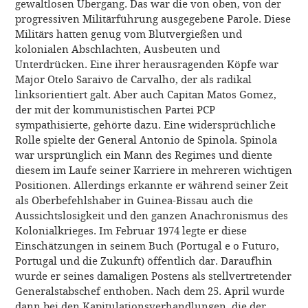
gewaltlosen Übergang. Das war die von oben, von der
progressiven Militärführung ausgegebene Parole. Diese
Militärs hatten genug vom Blutvergießen und
kolonialen Abschlachten, Ausbeuten und
Unterdrücken. Eine ihrer herausragenden Köpfe war
Major Otelo Saraivo de Carvalho, der als radikal
linksorientiert galt. Aber auch Capitan Matos Gomez,
der mit der kommunistischen Partei PCP
sympathisierte, gehörte dazu. Eine widersprüchliche
Rolle spielte der General Antonio de Spinola. Spinola
war ursprünglich ein Mann des Regimes und diente
diesem im Laufe seiner Karriere in mehreren wichtigen
Positionen. Allerdings erkannte er während seiner Zeit
als Oberbefehlshaber in Guinea-Bissau auch die
Aussichtslosigkeit und den ganzen Anachronismus des
Kolonialkrieges. Im Februar 1974 legte er diese
Einschätzungen in seinem Buch (Portugal e o Futuro,
Portugal und die Zukunft) öffentlich dar. Daraufhin
wurde er seines damaligen Postens als stellvertretender
Generalstabschef enthoben. Nach dem 25. April wurde
dann bei den Kapitulationsverhandlungen, die der