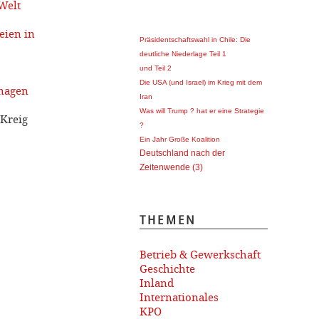
Welt
eien in
Präsidentschaftswahl in Chile: Die
deutliche Niederlage Teil 1
und Teil 2
Die USA (und Israel) im Krieg mit dem
onagen
Iran
Was will Trump ? hat er eine Strategie
 Kreig
?
Ein Jahr Große Koalition
Deutschland nach der
Zeitenwende (3)
THEMEN
Betrieb & Gewerkschaft
Geschichte
Inland
Internationales
KPO