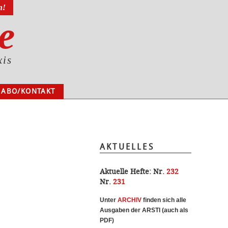
n!
e
xis
ABO/KONTAKT
AKTUELLES
Aktuelle Hefte:
Nr.
232
Nr.
231
Unter
ARCHI
V
finden sich alle
Ausgaben der ARSTI (auch als
PDF)